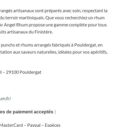
angés artisanaux sont préparés avec soin, respectant la
e du terroir martiniquais. Que vous recherchiez un rhum
al, Ar Angel Rhum propose une gamme complète pour tous
its artisanaux du Finistère.
unchs et rhums arrangés fabriqués à Pouldergat, en
tation aux saveurs naturelles, idéales pour vos apéritifs,
il – 29100 Pouldergat
um.fr/
s de paiement acceptés :
 MasterCard – Paypal – Espèces