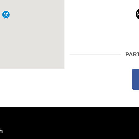
PART
h