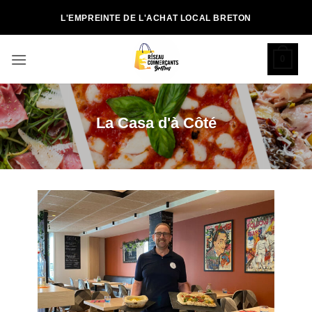
Passer
L'EMPREINTE DE L'ACHAT LOCAL BRETON
au
contenu
0
La Casa d'à Côté