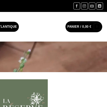
0
TLANTIQUE
PANIER /
0,00
€