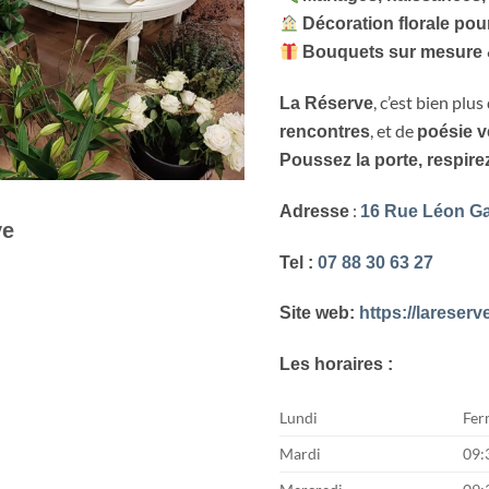
Décoration florale pou
Bouquets sur mesure 
, c’est bien plu
La Réserve
, et de
rencontres
poésie v
Poussez la porte, respirez
:
Adresse
16 Rue Léon Ga
ve
Tel :
07 88 30 63 27
Site web:
https://lareserve
Les horaires :
Lundi
Fer
Mardi
09: