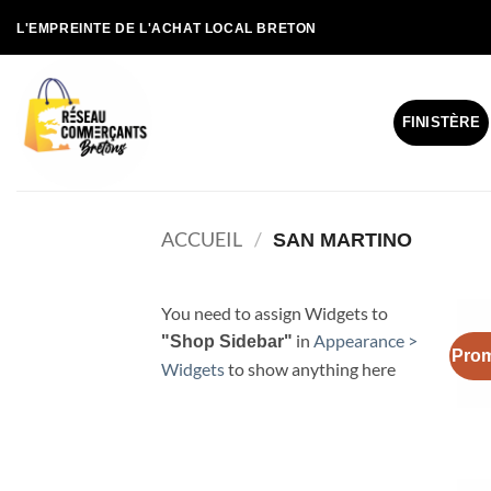
Passer
L'EMPREINTE DE L'ACHAT LOCAL BRETON
au
contenu
FINISTÈRE
ACCUEIL
/
SAN MARTINO
You need to assign Widgets to
in
Appearance >
"Shop Sidebar"
Prom
Widgets
to show anything here