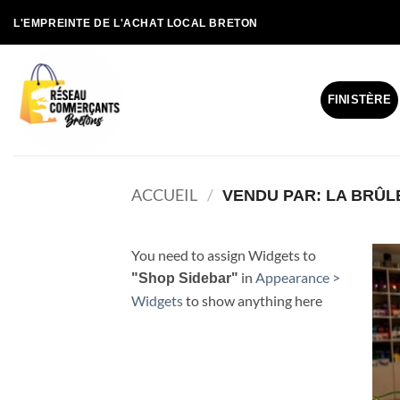
Passer
L'EMPREINTE DE L'ACHAT LOCAL BRETON
au
contenu
FINISTÈRE
ACCUEIL
/
VENDU PAR: LA BRÛL
You need to assign Widgets to
in
Appearance >
"Shop Sidebar"
Widgets
to show anything here